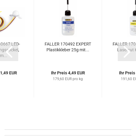
0667 LED-
FALLER 170492 EXPERT
FALLER 170
ngssockel,
Plastikkleber 25g mit...
Lasercut 
m...
 1,49 EUR
Ihr Preis 4,49 EUR
Ihr Preis
179,60 EUR pro kg
191,60 E