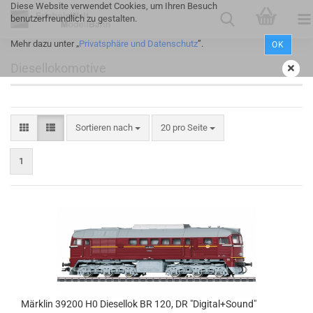
Diese Website verwendet Cookies, um Ihren Besuch
benutzerfreundlich zu gestalten.
Mehr dazu unter „
Privatsphäre und Datenschutz
”.
OK
Diesellokomotive
Sortieren nach
20 pro Seite
1
Märklin 39200 H0 Diesellok BR 120, DR "Digital+Sound"