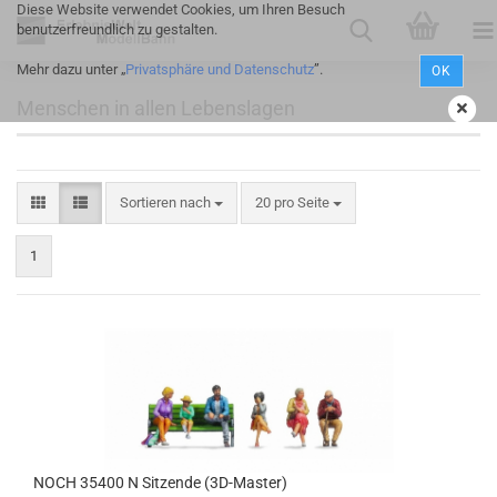
Diese Website verwendet Cookies, um Ihren Besuch
benutzerfreundlich zu gestalten.
Mehr dazu unter „
Privatsphäre und Datenschutz
”.
OK
Menschen in allen Lebenslagen
Sortieren nach
20 pro Seite
1
NOCH 35400 N Sitzende (3D-Master)