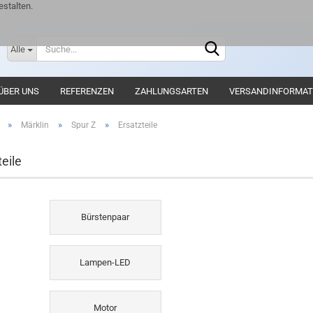
stalten.
Lieferlan
Alle
ÜBER UNS
REFERENZEN
ZAHLUNGSARTEN
VERSANDINFORMAT
»
»
»
Märklin
Spur Z
Ersatzteile
eile
Bürstenpaar
Lampen-LED
Motor