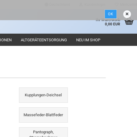
Deutschland
Kundenlogin
Merkzettel
OK
d
Ihr Warenkorb
0,00 EUR
IONEN
ALTGERÄTEENTSORGUNG
NEU IM SHOP
Konto erstellen
Kupplungen-Deichsel
Passwort vergessen?
Massefeder-Blattfeder
Pantograph,