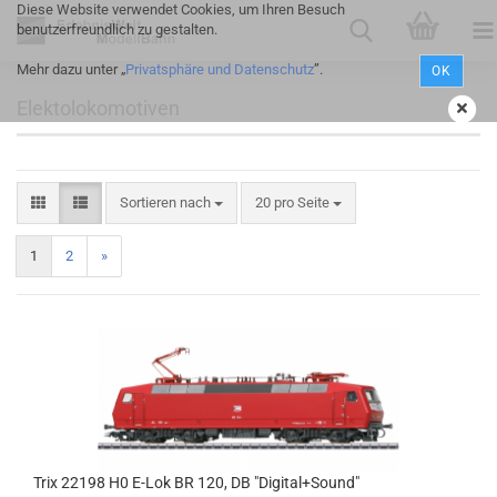
Diese Website verwendet Cookies, um Ihren Besuch
benutzerfreundlich zu gestalten.
Mehr dazu unter „
Privatsphäre und Datenschutz
”.
OK
Elektolokomotiven
Sortieren nach
20 pro Seite
1
2
»
Trix 22198 H0 E-Lok BR 120, DB "Digital+Sound"