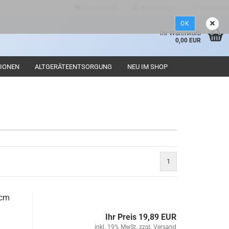
Deutschland
Kundenlogin
Merkzettel
OK
d
Ihr Warenkorb
0,00 EUR
IONEN
ALTGERÄTEENTSORGUNG
NEU IM SHOP
Konto erstellen
1
Passwort vergessen?
 cm
Ihr Preis 19,89 EUR
inkl. 19% MwSt. zzgl.
Versand