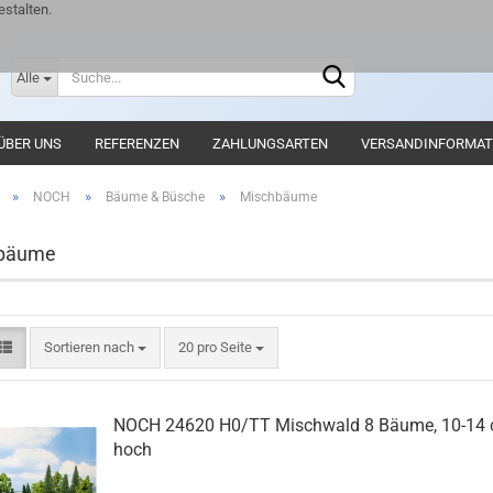
stalten.
Lieferlan
Alle
ÜBER UNS
REFERENZEN
ZAHLUNGSARTEN
VERSANDINFORMAT
»
»
»
NOCH
Bäume & Büsche
Mischbäume
bäume
Sortieren nach
20 pro Seite
NOCH 24620 H0/TT Mischwald 8 Bäume, 10-14
hoch