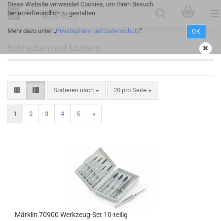
Diese Website verwendet Cookies, um Ihren Besuch
benutzerfreundlich zu gestalten.
Mehr dazu unter „
Privatsphäre und Datenschutz
”.
OK
Schrauben und Muttern
Sortieren nach
20 pro Seite
1
2
3
4
5
»
Märklin 70900 Werkzeug-Set 10-teilig