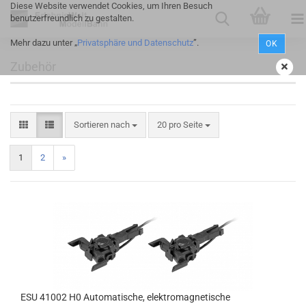
Diese Website verwendet Cookies, um Ihren Besuch
benutzerfreundlich zu gestalten.
Mehr dazu unter „
Privatsphäre und Datenschutz
”.
OK
Zubehör
Sortieren nach
20 pro Seite
1
2
»
ESU 41002 H0 Automatische, elektromagnetische