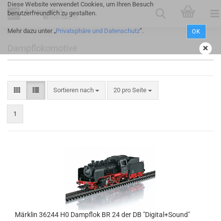
Diese Website verwendet Cookies, um Ihren Besuch
benutzerfreundlich zu gestalten.
Mehr dazu unter „
Privatsphäre und Datenschutz
”.
OK
Dampflokomotive
Sortieren nach
20 pro Seite
1
Märklin 36244 H0 Dampflok BR 24 der DB "Digital+Sound"