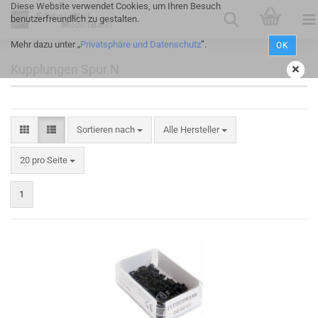
Diese Website verwendet Cookies, um Ihren Besuch
benutzerfreundlich zu gestalten.
Mehr dazu unter „
Privatsphäre und Datenschutz
”.
OK
Kupplungen Spur N
Sortieren nach
Alle Hersteller
20 pro Seite
1