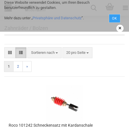
Diese Website verwendet Cookies, um Ihren Besuch
benutzerfreundlich zu gestalten.
Mehr dazu unter „
Privatsphäre und Datenschutz
”.
OK
Zahnräder / Bolzen
Sortieren nach
20 pro Seite
1
2
»
Roco 101242 Schneckensatz mit Kardanschale