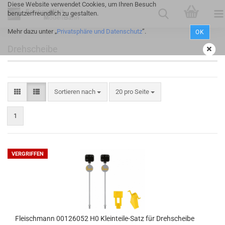
Diese Website verwendet Cookies, um Ihren Besuch
benutzerfreundlich zu gestalten.
Mehr dazu unter „
Privatsphäre und Datenschutz
”.
OK
Drehscheibe
Sortieren nach
20 pro Seite
1
VERGRIFFEN
Fleischmann 00126052 H0 Kleinteile-Satz für Drehscheibe