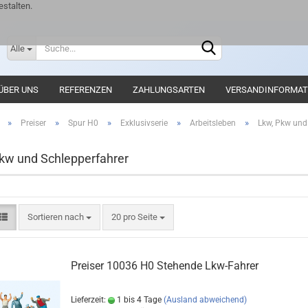
stalten.
Lieferlan
Alle
ÜBER UNS
REFERENZEN
ZAHLUNGSARTEN
VERSANDINFORMAT
»
»
»
»
»
Preiser
Spur H0
Exklusivserie
Arbeitsleben
Lkw, Pkw und
kw und Schlepperfahrer
Sortieren nach
20 pro Seite
Preiser 10036 H0 Stehende Lkw-Fahrer
Lieferzeit:
1 bis 4 Tage
(Ausland abweichend)