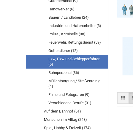
Güterpersonal (9)
Handwerker (6)
Bauern / Landleben (24)
Industrie- und Hafenarbeiter (3)
Polizei, Kriminelle (38)
Feuerwehr, Rettungsdienst (59)
Gottesdiener (12)
Lkw, Pkw und Schlepperfahrer
(5)
Bahnpersonal (36)
Müllentsorgung / Straßenreinig
(4)
Filme und Fotografen (9)
Verschiedene Berufe (31)
Auf dem Bahnhof (61)
Menschen im Alltag (248)
Spiel, Hobby & Freizeit (174)