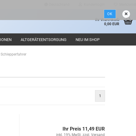
Deutschland
Kundenlogin
Merkzettel
OK
d
Ihr Warenkorb
0,00 EUR
IONEN
ALTGERÄTEENTSORGUNG
NEU IM SHOP
 Schlepperfahrer
Konto erstellen
1
Passwort vergessen?
Ihr Preis 11,49 EUR
inkl. 19% MwSt. zzgl.
Versand