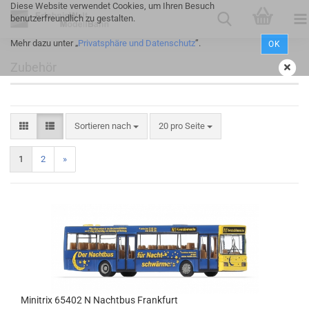
Diese Website verwendet Cookies, um Ihren Besuch
benutzerfreundlich zu gestalten.
Mehr dazu unter „
Privatsphäre und Datenschutz
”.
OK
Zubehör
Sortieren nach
20 pro Seite
1
2
»
Minitrix 65402 N Nachtbus Frankfurt