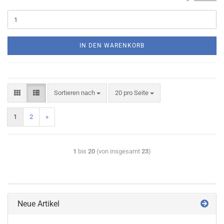
IN DEN WARENKORB
Sortieren nach
20 pro Seite
1
2
»
1
bis
20
(von insgesamt
23
)
Neue Artikel