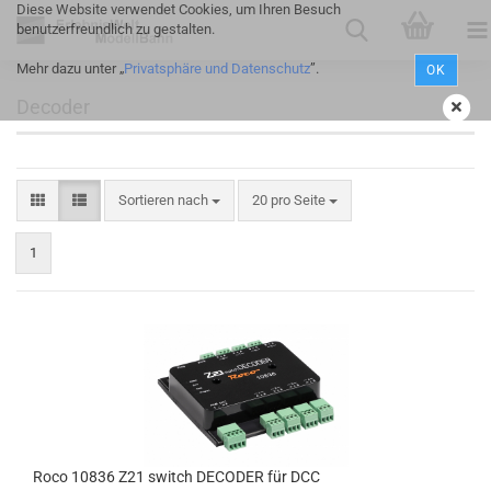
Diese Website verwendet Cookies, um Ihren Besuch
benutzerfreundlich zu gestalten.
Mehr dazu unter „
Privatsphäre und Datenschutz
”.
OK
Decoder
Sortieren nach
20 pro Seite
1
Roco 10836 Z21 switch DECODER für DCC