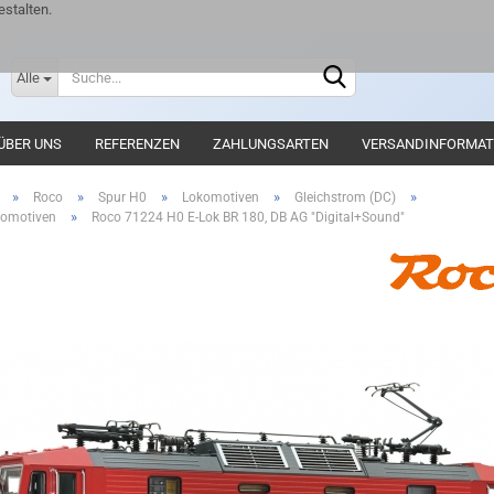
stalten.
Lieferlan
Alle
ÜBER UNS
REFERENZEN
ZAHLUNGSARTEN
VERSANDINFORMAT
»
»
»
»
»
Roco
Spur H0
Lokomotiven
Gleichstrom (DC)
»
komotiven
Roco 71224 H0 E-Lok BR 180, DB AG "Digital+Sound"