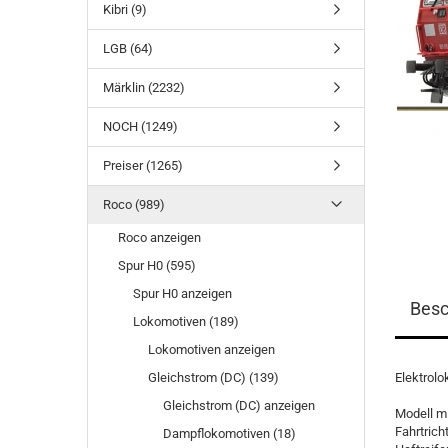
Kibri (9)
LGB (64)
Märklin (2232)
NOCH (1249)
Preiser (1265)
Roco (989)
Roco anzeigen
Spur H0 (595)
Spur H0 anzeigen
Besc
Lokomotiven (189)
Lokomotiven anzeigen
Gleichstrom (DC) (139)
Elektrolo
Gleichstrom (DC) anzeigen
Modell mi
Fahrtrich
Dampflokomotiven (18)