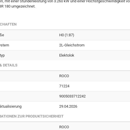
n, mit einer Stundenleistung von 3.260 kW und einer Höchstgeschwindigkeit vo
 BR 180 umgezeichnet.
SCHAFTEN
öße
H0 (1:87)
ystem
2L-Gleichstrom
typ
Elektolok
& DETAILS
ROCO
71224
9005033712242
ktualisierung
29.04.2026
ATIONEN ZUR PRODUKTSICHERHEIT
ROCO