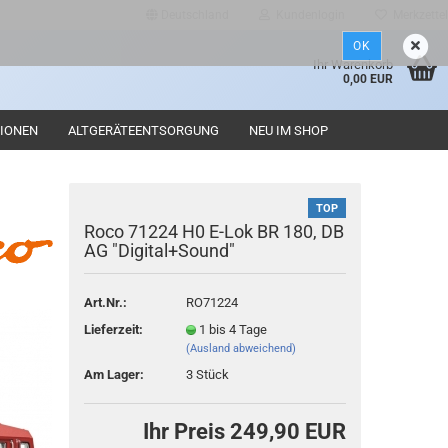
Deutschland
Kundenlogin
Merkzettel
OK
d
Ihr Warenkorb
0,00 EUR
IONEN
ALTGERÄTEENTSORGUNG
NEU IM SHOP
TOP
Roco 71224 H0 E-Lok BR 180, DB
AG "Digital+Sound"
Konto erstellen
Art.Nr.:
RO71224
Passwort vergessen?
Lieferzeit:
1 bis 4 Tage
(Ausland abweichend)
Am Lager:
3
Stück
Ihr Preis 249,90 EUR