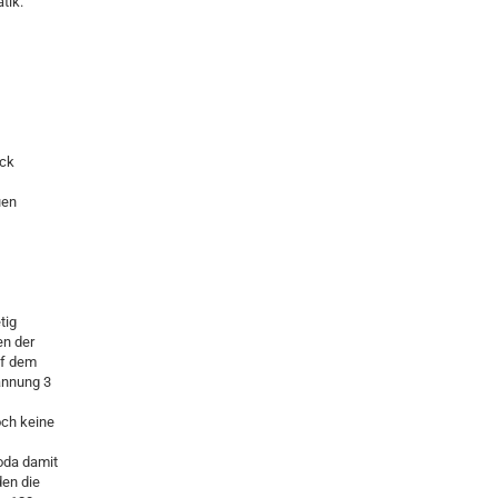
tik.
ick
uen
tig
en der
uf dem
annung 3
och keine
oda damit
den die