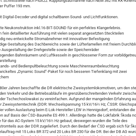
en. Schnittstelle nach PluX22. Kupplungsaufnahme nach NEM 362 mit KK-Kinema
er Puffer 193 mm.
t Digital-Decoder und digital schaltbaren Sound- und Lichtfunktionen.
te Neukonstruktion inkl.16-BIT-SOUND für ein perfektes Klangerlebnis.
in fein detaillierter Ausführung mit vielen separat angesetzten Steckteilen
ndig neu entwickelte Stromabnehmer mit innovativer Befestigung
ige Gestaltung des Dachbereichs sowie der Lüfterlamellen mit freiem Durchbl
ne Ausgestaltung der Drehgestelle sowie der Speichenräder
liegenden Bahnräumern und Luftkesseln in geschlossener Form zur vorbildgetre
arstellung
stands- und Bedienpultbeleuchtung sowie Maschinenraumbeleuchtung
twickeltes „Dynamic Sound“-Paket für noch besseren Tiefenklang mit zwei
chern
80er Jahren beschaffte die DR elektrische Zweisystemlokomotiven, um den ste
en Verkehr und die Betriebsabläufe im grenzüberschreitenden Verkehr zwisch
der Tschechoslowakei zu vereinfachen. Aufgrund der mangelnden Erfahrung a
er Zweisystemtechnik (DDR: Wechselspannung 15 kV/16⅔ Hz, ČSSR: Gleichsp
er vollen Auslastung beim E-Lok-Hersteller LEW in Hennigsdorf, entstanden die
 auf Basis der ČSD-Baureihe ES 499.1. Allerdings hatte die Lokfabrik Škoda n
 für das AC-System 15 kV/16⅔ Hz gebaut, deswegen wurden die Teile des
romteils aus der DDR zugeliefert. Durch den Bedarf der ČSD ergab sich für Šk
lauftrag mit 15 Loks BR 372 und 20 Loks BR 230 für die DR. Bei der DB AG wur