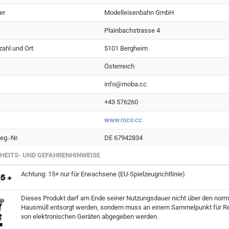
er
Modelleisenbahn GmbH
Plainbachstrasse 4
zahl und Ort
5101 Bergheim
Österreich
info@moba.cc
+43 576260
www.roco.cc
g.-Nr.
DE 67942834
HEITS- UND GEFAHRENHINWEISE
Achtung: 15+ nur für Erwachsene (EU-Spielzeugrichtlinie)
Dieses Produkt darf am Ende seiner Nutzungsdauer nicht über den norm
Hausmüll entsorgt werden, sondern muss an einem Sammelpunkt für Re
von elektronischen Geräten abgegeben werden.