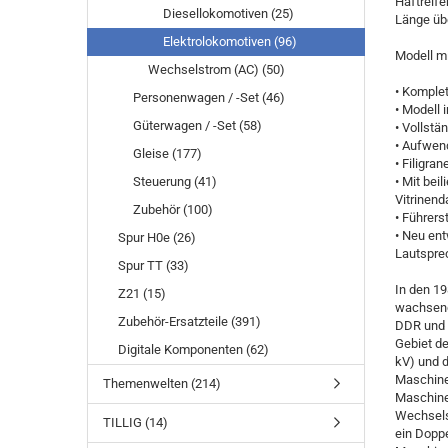
Haftreif
Diesellokomotiven (25)
Länge üb
Elektrolokomotiven (96)
Modell mi
Wechselstrom (AC) (50)
• Komplet
Personenwagen / -Set (46)
• Modell 
Güterwagen / -Set (58)
• Vollstä
• Aufwend
Gleise (177)
• Filigra
Steuerung (41)
• Mit bei
Vitrinend
Zubehör (100)
• Führer
• Neu en
Spur H0e (26)
Lautspre
Spur TT (33)
In den 19
Z21 (15)
wachsend
Zubehör-Ersatzteile (391)
DDR und 
Gebiet d
Digitale Komponenten (62)
kV) und d
Maschinen
Themenwelten (214)
Maschine
Wechselst
TILLIG (14)
ein Doppe