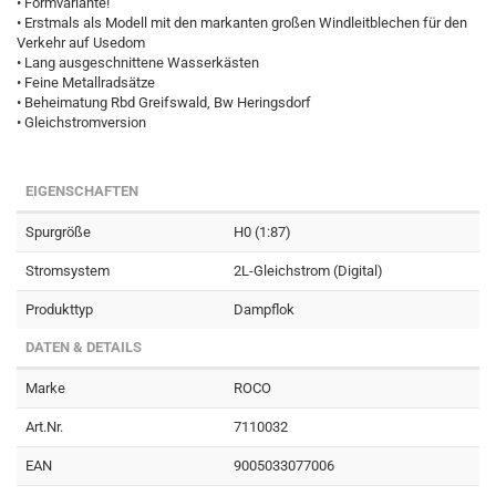
• Formvariante!
• Erstmals als Modell mit den markanten großen Windleitblechen für den
Verkehr auf Usedom
• Lang ausgeschnittene Wasserkästen
• Feine Metallradsätze
• Beheimatung Rbd Greifswald, Bw Heringsdorf
• Gleichstromversion
EIGENSCHAFTEN
Spurgröße
H0 (1:87)
Stromsystem
2L-Gleichstrom (Digital)
Produkttyp
Dampflok
DATEN & DETAILS
Marke
ROCO
Art.Nr.
7110032
EAN
9005033077006