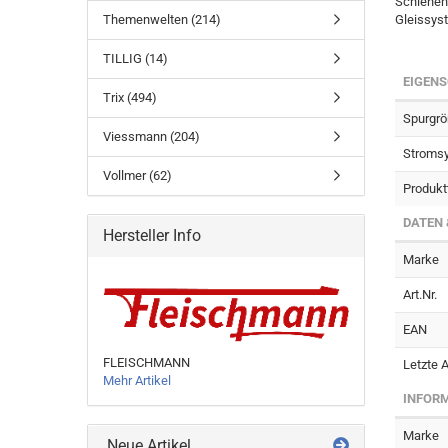
Schienen
Themenwelten (214)
Gleissys
TILLIG (14)
EIGEN
Trix (494)
Spurgr
Viessmann (204)
Stroms
Vollmer (62)
Produkt
DATEN 
Hersteller Info
Marke
Art.Nr.
EAN
FLEISCHMANN
Letzte A
Mehr Artikel
INFORM
Marke
Neue Artikel