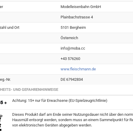
er
Modelleisenbahn GmbH
Plainbachstrasse 4
zahl und Ort
5101 Bergheim
Österreich
info@moba.cc
+43 576260
www.fleischmann.de
g.-Nr.
DE 67942834
HEITS- UND GEFAHRENHINWEISE
Achtung: 15+ nur für Erwachsene (EU-Spielzeugrichtlinie)
Dieses Produkt darf am Ende seiner Nutzungsdauer nicht über den norm
Hausmüll entsorgt werden, sondern muss an einem Sammelpunkt für Re
von elektronischen Geräten abgegeben werden.