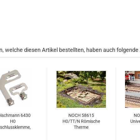
, welche diesen Artikel bestellten, haben auch folgende A
eischmann 6430
NOCH 58615
NO
H0
H0/TT/N Römische
Univ
schlussklemme,
Therme
2-polig...
Ausgrabung...