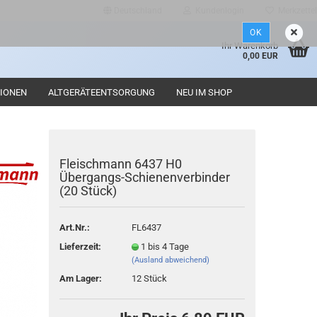
Deutschland
Kundenlogin
Merkzettel
OK
d
Ihr Warenkorb
0,00 EUR
IONEN
ALTGERÄTEENTSORGUNG
NEU IM SHOP
Fleischmann 6437 H0
Übergangs-Schienenverbinder
(20 Stück)
Konto erstellen
Passwort vergessen?
Art.Nr.:
FL6437
Lieferzeit:
1 bis 4 Tage
(Ausland abweichend)
Am Lager:
12
Stück