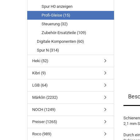
Spur H0 anzeigen
Profi-Gleise (15)
Steuerung (32)
Zubehör-Ersatzteile (109)
Digitale Komponenten (60)
Spur N (314)
Heki (52)
Kibri (9)
LGB (64)
Besc
Märklin (2232)
NOCH (1249)
Schienenv
Preiser (1265)
2,1 mm S
Roco (989)
Durch ei