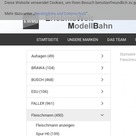
Diese Website verwendet Cookies, um Ihren Besuch benutzerfreundlich zu ge
Mehr dazu unter „
Privatsphäre und Datenschutz
”.
STARTSEITE
UNSERE MARKEN
DAS TEAM
Startseite
Auhagen (49)
Fleischma
BRAWA (104)
BUSCH (468)
ESU (106)
FALLER (961)
Fleischmann (450)
Fleischmann anzeigen
Spur H0 (139)