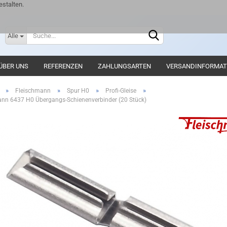
stalten.
Lieferlan
Alle
ÜBER UNS
REFERENZEN
ZAHLUNGSARTEN
VERSANDINFORMAT
»
»
»
»
Fleischmann
Spur H0
Profi-Gleise
nn 6437 H0 Übergangs-Schienenverbinder (20 Stück)