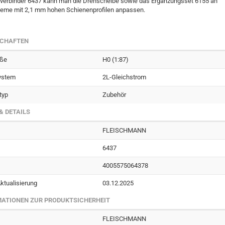
verbinder 6437 kann man die Drehscheibe sowie das Ergänzungsset 6155 an
teme mit 2,1 mm hohen Schienenprofilen anpassen.
SCHAFTEN
öße
H0 (1:87)
ystem
2L-Gleichstrom
typ
Zubehör
& DETAILS
FLEISCHMANN
6437
4005575064378
ktualisierung
03.12.2025
ATIONEN ZUR PRODUKTSICHERHEIT
FLEISCHMANN